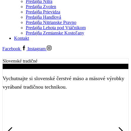
Predajňa Nitra
Predajňa Zvolen
Predajňa Prievidza
Predajňa Handlová
Predajňa Nitrianske Pravno
Predajňa Lehota pod Vtáčnikom
Predajňa Zemianske Kostoľany
Kontakt
Facebook
Instagram
Slovenské tradičné
Naše produkty
Vychutnajte si slovenské čerstvé mäso a mäsové výrobky
vyrábané tradičnou technikou.