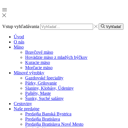
Vstup vyhľadávania
Vyhľadať
Úvod
O nás
Mäso
Bravčové mäso
Hovädzie mäso z mladých býčkov
Kuracie mäso
Morčacie mäso
Mäsové výrobky
Gazdovské špeciality
Párky, Grilovanie
Slaniny, Klobásy, Údeniny
Paštéty, Maste
Šunky, Suché salámy
Cestoviny
Naše predajne
Predajňa Banská Bystrica
Predajňa Bratislava
Predajňa Bratislava Nové Mesto