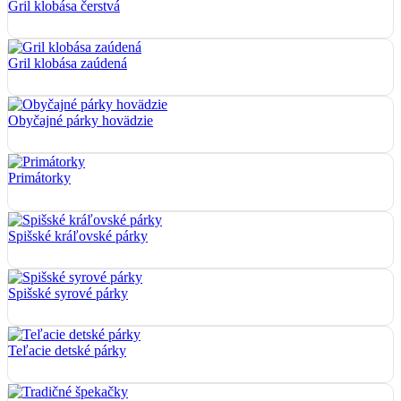
Gril klobása čerstvá
Gril klobása zaúdená
Obyčajné párky hovädzie
Primátorky
Spišské kráľovské párky
Spišské syrové párky
Teľacie detské párky